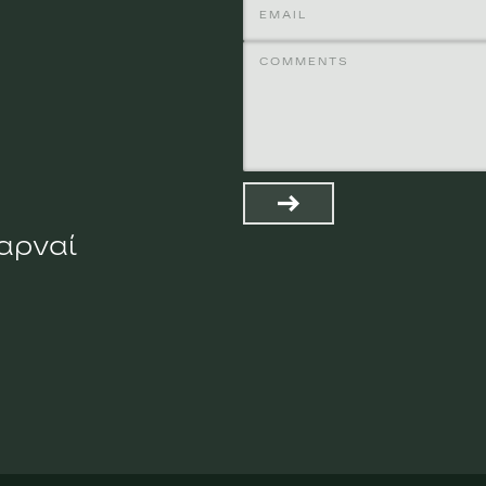
χαρναί