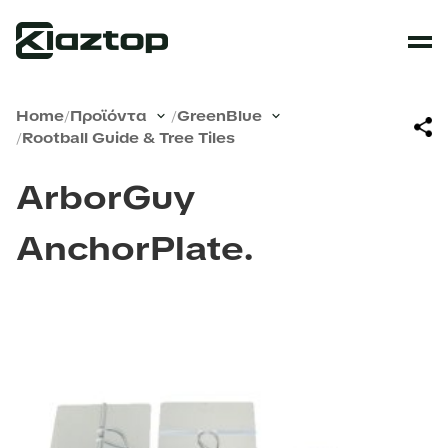
Home
/
Προϊόντα
/
GreenBlue
/
Rootball Guide & Tree Tiles
ArborGuy
AnchorPlate