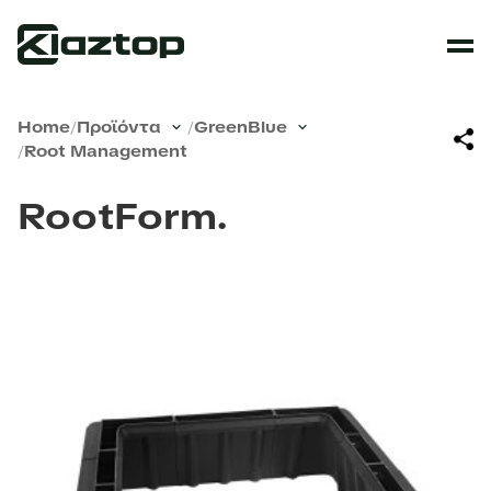
Home
/
Προϊόντα
/
GreenBlue
/
Root Management
RootForm