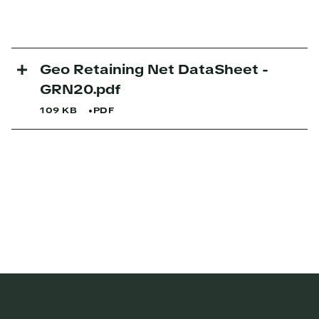
Geo Retaining Net DataSheet -
GRN20.pdf
109 KB
PDF