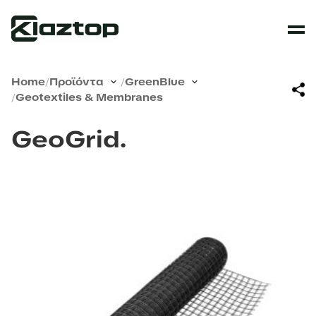
Home
/
Προϊόντα
/
GreenBlue
/
Geotextiles & Membranes
GeoGrid